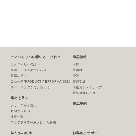
モノづくりへの想いとこだわり
商品情報
モノづくりへの想い
床材
東洋テックスのこだわり
造作材
現場の想い
階段
製品性能
(PRODUCT PERFORMANCE)
玄関部材
フローリングができるまで
床暖房ツツミダンデー
蓄光建材ルナウェア
床材を選ぶ
施工事例
シリーズから選ぶ
色柄から選ぶ
性能一覧
フロア専用造作材／対応品番表
私たちの約束
お客さまサポート