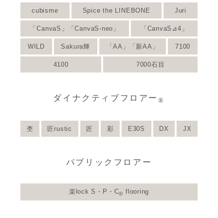
cubisme
Spice the LINEBONE
Juri
「CanvaS」「CanvaS-neo」
「CanvaS⊿4」
WILD
Sakura輝
「AA」「新AA」
7100
4100
7000石目
ダイナクティブフロアー
®
杢
匠rustic
匠
彩
E30S
DX
JX
パブリックフロアー
楽lock S・P・C
 flooring
®