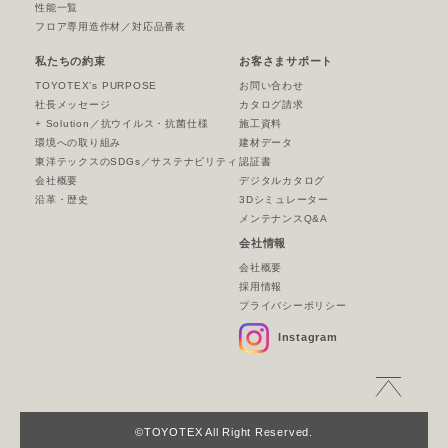
性能一覧
フロア専用造作材／対応品番表
私たちの約束
お客さまサポート
TOYOTEX’s PURPOSE
お問い合わせ
社長メッセージ
カタログ請求
+ Solution／抗ウイルス・抗菌仕様
施工資料
環境への取り組み
建材データ
東洋テックスのSDGs／サステナビリティ
認証書
会社概要
デジタルカタログ
沿革・歴史
3Dシミュレーター
メンテナンスQ&A
会社情報
会社概要
採用情報
プライバシーポリシー
Instagram
©TOYOTEX All Right Reserved.