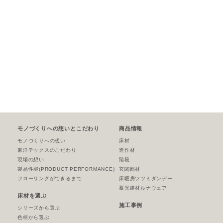
モノづくりへの想いとこだわり
商品情報
モノづくりへの想い
床材
東洋テックスのこだわり
造作材
現場の想い
階段
製品性能
(PRODUCT PERFORMANCE)
玄関部材
フローリングができるまで
床暖房ツツミダンデー
蓄光建材ルナウェア
床材を選ぶ
施工事例
シリーズから選ぶ
色柄から選ぶ