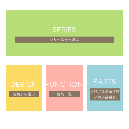
SERIES
シリーズから選ぶ
PARTS
DESIGN
FUNCTION
フロア専用造作材
色柄から選ぶ
性能一覧
／対応品番表