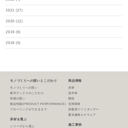
2021
(27)
2020
(12)
2019
(6)
2018
(5)
モノづくりへの想いとこだわり
商品情報
モノづくりへの想い
床材
東洋テックスのこだわり
造作材
現場の想い
階段
製品性能
(PRODUCT PERFORMANCE)
玄関部材
フローリングができるまで
床暖房ツツミダンデー
蓄光建材ルナウェア
床材を選ぶ
施工事例
シリーズから選ぶ