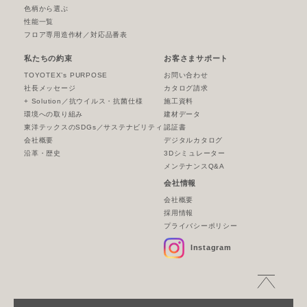
色柄から選ぶ
性能一覧
フロア専用造作材／対応品番表
私たちの約束
お客さまサポート
TOYOTEX’s PURPOSE
お問い合わせ
社長メッセージ
カタログ請求
+ Solution／抗ウイルス・抗菌仕様
施工資料
環境への取り組み
建材データ
東洋テックスのSDGs／サステナビリティ
認証書
会社概要
デジタルカタログ
沿革・歴史
3Dシミュレーター
メンテナンスQ&A
会社情報
会社概要
採用情報
プライバシーポリシー
Instagram