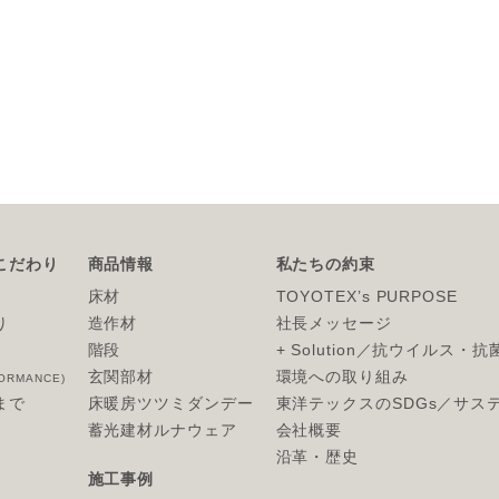
こだわり
商品情報
私たちの約束
床材
TOYOTEX’s PURPOSE
り
造作材
社長メッセージ
階段
+ Solution／抗ウイルス・
玄関部材
環境への取り組み
ORMANCE)
まで
床暖房ツツミダンデー
東洋テックスのSDGs／サス
蓄光建材ルナウェア
会社概要
沿革・歴史
施工事例