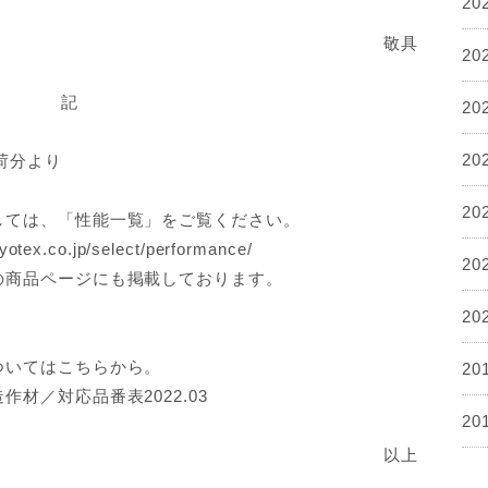
20
敬具
20
記
20
20
荷分より
20
しては、「性能一覧」をご覧ください。
yotex.co.jp/select/performance/
20
の商品ページにも掲載しております。
20
ついてはこちらから。
20
作材／対応品番表2022.03
20
以上