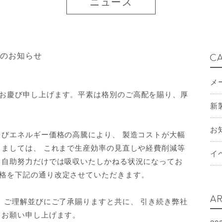
ニュース
定のお知らせ
C
メ
お慶び申し上げます。平素は格別のご高配を賜り、厚
新
お
よびエネルギー価格の高騰により、 製造コストが大幅
しましては、 これまで生産効率の見直しや経費削減等
イ
 自助努力だけでは吸収いたしかねる状況になってお
格を下記の通り改定させていただきます。
AR
、 ご理解並びにご了承賜りますと共に、 引き続き弊社
てお願い申し上げます。