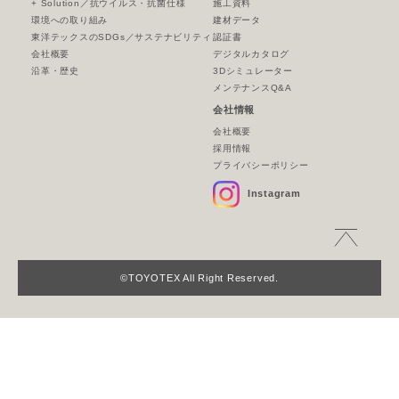
+ Solution／抗ウイルス・抗菌仕様
施工資料
環境への取り組み
建材データ
東洋テックスのSDGs／サステナビリティ
認証書
会社概要
デジタルカタログ
沿革・歴史
3Dシミュレーター
メンテナンスQ&A
会社情報
会社概要
採用情報
プライバシーポリシー
Instagram
©TOYOTEX All Right Reserved.