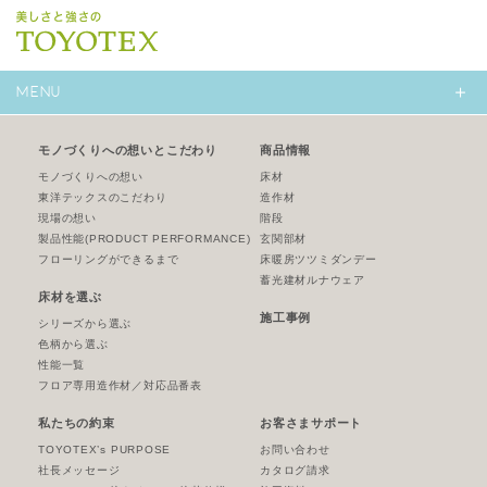
MENU
モノづくりへの想いとこだわり
商品情報
モノづくりへの想い
床材
東洋テックスのこだわり
造作材
現場の想い
階段
製品性能
(PRODUCT PERFORMANCE)
玄関部材
フローリングができるまで
床暖房ツツミダンデー
蓄光建材ルナウェア
床材を選ぶ
施工事例
シリーズから選ぶ
色柄から選ぶ
性能一覧
フロア専用造作材／対応品番表
私たちの約束
お客さまサポート
TOYOTEX’s PURPOSE
お問い合わせ
社長メッセージ
カタログ請求