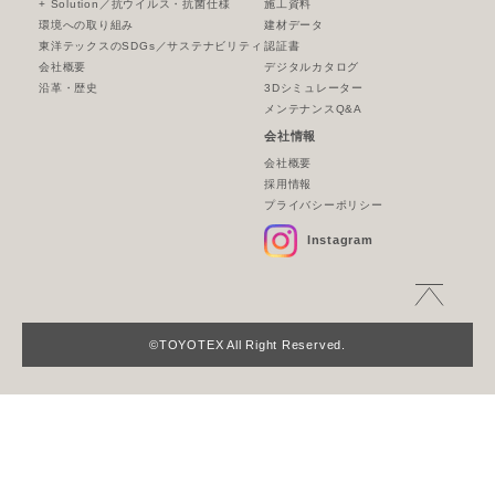
+ Solution／抗ウイルス・抗菌仕様
施工資料
環境への取り組み
建材データ
東洋テックスのSDGs／サステナビリティ
認証書
会社概要
デジタルカタログ
沿革・歴史
3Dシミュレーター
メンテナンスQ&A
会社情報
会社概要
採用情報
プライバシーポリシー
Instagram
©TOYOTEX All Right Reserved.