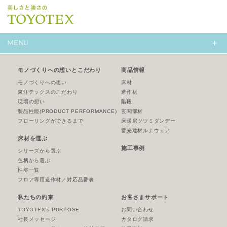
MENU
モノづくりへの想いとこだわり
商品情報
モノづくりへの想い
床材
東洋テックスのこだわり
造作材
現場の想い
階段
製品性能
(PRODUCT PERFORMANCE)
玄関部材
フローリングができるまで
床暖房ツツミダンデー
蓄光建材ルナウェア
床材を選ぶ
施工事例
シリーズから選ぶ
色柄から選ぶ
性能一覧
フロア専用造作材／対応品番表
私たちの約束
お客さまサポート
TOYOTEX’s PURPOSE
お問い合わせ
社長メッセージ
カタログ請求