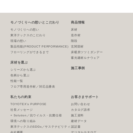
モノづくりへの想いとこだわり
商品情報
モノづくりへの想い
床材
東洋テックスのこだわり
造作材
現場の想い
階段
製品性能
(PRODUCT PERFORMANCE)
玄関部材
フローリングができるまで
床暖房ツツミダンデー
蓄光建材ルナウェア
床材を選ぶ
施工事例
シリーズから選ぶ
色柄から選ぶ
性能一覧
フロア専用造作材／対応品番表
私たちの約束
お客さまサポート
TOYOTEX’s PURPOSE
お問い合わせ
社長メッセージ
カタログ請求
+ Solution／抗ウイルス・抗菌仕様
施工資料
環境への取り組み
建材データ
東洋テックスのSDGs／サステナビリティ
認証書
会社概要
デジタルカタログ