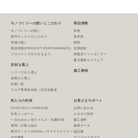
モノづくりへの想いとこだわり
商品情報
モノづくりへの想い
床材
東洋テックスのこだわり
造作材
現場の想い
階段
製品性能
(PRODUCT PERFORMANCE)
玄関部材
フローリングができるまで
床暖房ツツミダンデー
蓄光建材ルナウェア
床材を選ぶ
施工事例
シリーズから選ぶ
色柄から選ぶ
性能一覧
フロア専用造作材／対応品番表
私たちの約束
お客さまサポート
TOYOTEX’s PURPOSE
お問い合わせ
社長メッセージ
カタログ請求
+ Solution／抗ウイルス・抗菌仕様
施工資料
環境への取り組み
建材データ
東洋テックスのSDGs／サステナビリティ
認証書
会社概要
デジタルカタログ