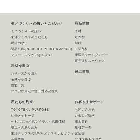
モノづくりへの想いとこだわり
商品情報
モノづくりへの想い
床材
東洋テックスのこだわり
造作材
現場の想い
階段
製品性能
(PRODUCT PERFORMANCE)
玄関部材
フローリングができるまで
床暖房ツツミダンデー
蓄光建材ルナウェア
床材を選ぶ
施工事例
シリーズから選ぶ
色柄から選ぶ
性能一覧
フロア専用造作材／対応品番表
私たちの約束
お客さまサポート
TOYOTEX’s PURPOSE
お問い合わせ
社長メッセージ
カタログ請求
+ Solution／抗ウイルス・抗菌仕様
施工資料
環境への取り組み
建材データ
東洋テックスのSDGs／サステナビリティ
認証書
会社概要
デジタルカタログ