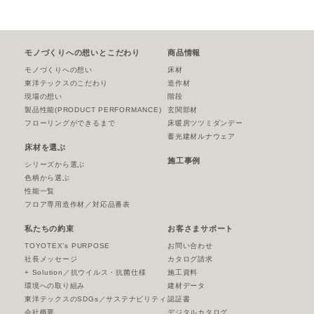
モノづくりへの想いとこだわり
商品情報
モノづくりへの想い
床材
東洋テックスのこだわり
造作材
現場の想い
階段
製品性能
(PRODUCT PERFORMANCE)
玄関部材
フローリングができるまで
床暖房ツツミダンデー
蓄光建材ルナウェア
床材を選ぶ
施工事例
シリーズから選ぶ
色柄から選ぶ
性能一覧
フロア専用造作材／対応品番表
私たちの約束
お客さまサポート
TOYOTEX’s PURPOSE
お問い合わせ
社長メッセージ
カタログ請求
+ Solution／抗ウイルス・抗菌仕様
施工資料
環境への取り組み
建材データ
東洋テックスのSDGs／サステナビリティ
認証書
会社概要
デジタルカタログ