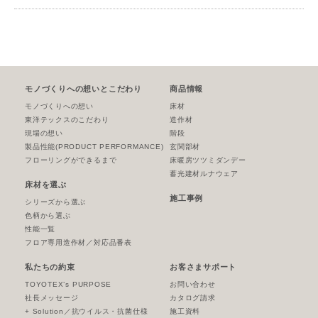
モノづくりへの想いとこだわり
商品情報
モノづくりへの想い
床材
東洋テックスのこだわり
造作材
現場の想い
階段
製品性能
(PRODUCT PERFORMANCE)
玄関部材
フローリングができるまで
床暖房ツツミダンデー
蓄光建材ルナウェア
床材を選ぶ
施工事例
シリーズから選ぶ
色柄から選ぶ
性能一覧
フロア専用造作材／対応品番表
私たちの約束
お客さまサポート
TOYOTEX’s PURPOSE
お問い合わせ
社長メッセージ
カタログ請求
+ Solution／抗ウイルス・抗菌仕様
施工資料