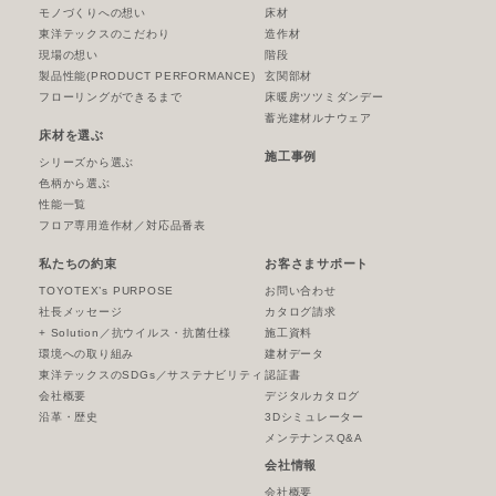
モノづくりへの想い
床材
東洋テックスのこだわり
造作材
現場の想い
階段
製品性能
(PRODUCT PERFORMANCE)
玄関部材
フローリングができるまで
床暖房ツツミダンデー
蓄光建材ルナウェア
床材を選ぶ
施工事例
シリーズから選ぶ
色柄から選ぶ
性能一覧
フロア専用造作材／対応品番表
私たちの約束
お客さまサポート
TOYOTEX’s PURPOSE
お問い合わせ
社長メッセージ
カタログ請求
+ Solution／抗ウイルス・抗菌仕様
施工資料
環境への取り組み
建材データ
東洋テックスのSDGs／サステナビリティ
認証書
会社概要
デジタルカタログ
沿革・歴史
3Dシミュレーター
メンテナンスQ&A
会社情報
会社概要